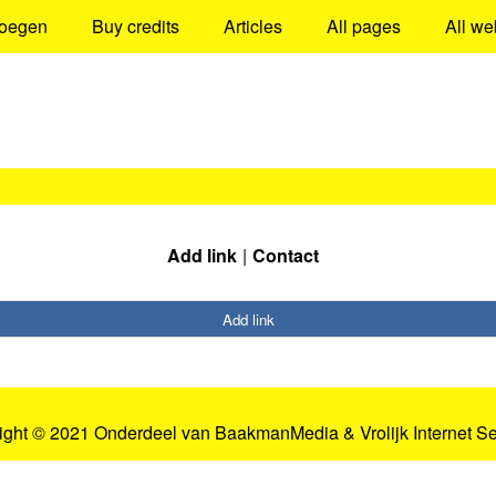
oegen
Buy credits
Articles
All pages
All we
Add link
Contact
Add link
ight © 2021 Onderdeel van
BaakmanMedia
&
Vrolijk Internet S