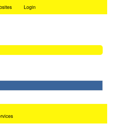
bsites
Login
ervices